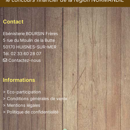
Contact
Ebénisterie BOURSIN Frères
5 rue du Moulin de la Butte
50170 HUISNES-SUR-MER
Tél. 02 33 60 28 07
Contactez-nous
Informations
> Eco-participation
> Conditions générales de vente
> Mentions légales
> Politique de confidentialité